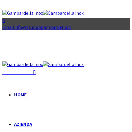
Email
info@gruppogambardella.it
+39 081 939 335
HOME
AZIENDA