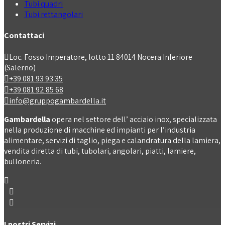
Tubi quadri
Tubi rettangolari
Contattaci
Loc. Fosso Imperatore, lotto 11 84014 Nocera Inferiore
(Salerno)
+39 081 93 93 35
+39 081 92 85 68
info@gruppogambardella.it
Gambardella
opera nel settore dell’ acciaio inox, specializzata
nella produzione di macchine ed impianti per l’industria
alimentare, servizi di taglio, piega e calandratura della lamiera,
vendita diretta di tubi, tubolari, angolari, piatti, lamiere,
bulloneria.
I nostri Servizi