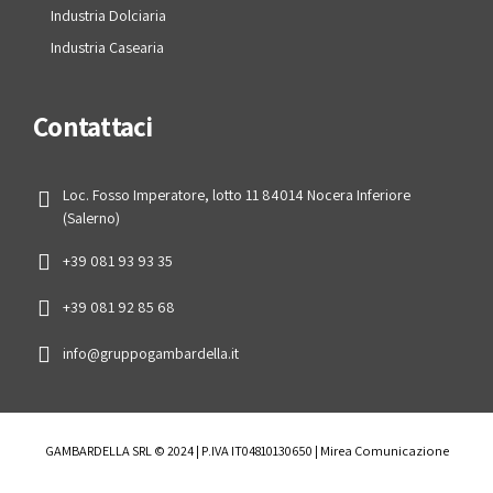
Industria Dolciaria
Industria Casearia
Contattaci
Loc. Fosso Imperatore, lotto 11 84014 Nocera Inferiore
(Salerno)
+39 081 93 93 35
+39 081 92 85 68
info@gruppogambardella.it
GAMBARDELLA SRL © 2024 | P.IVA IT04810130650 | Mirea Comunicazione