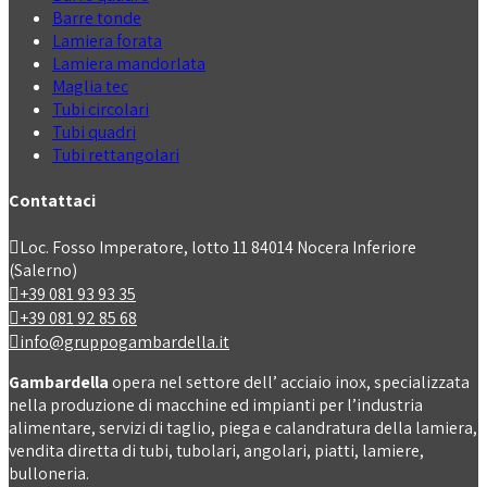
Barre tonde
Lamiera forata
Lamiera mandorlata
Maglia tec
Tubi circolari
Tubi quadri
Tubi rettangolari
Contattaci
Loc. Fosso Imperatore, lotto 11 84014 Nocera Inferiore
(Salerno)
+39 081 93 93 35
+39 081 92 85 68
info@gruppogambardella.it
Gambardella
opera nel settore dell’ acciaio inox, specializzata
nella produzione di macchine ed impianti per l’industria
alimentare, servizi di taglio, piega e calandratura della lamiera,
vendita diretta di tubi, tubolari, angolari, piatti, lamiere,
bulloneria.