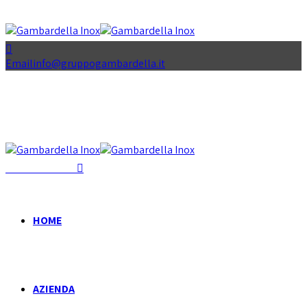
Email
info@gruppogambardella.it
+39 081 939 335
HOME
AZIENDA