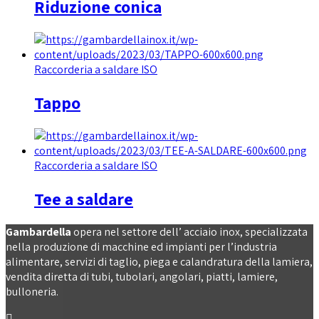
Riduzione conica
Raccorderia a saldare ISO
Tappo
Raccorderia a saldare ISO
Tee a saldare
Gambardella
opera nel settore dell’ acciaio inox, specializzata
nella produzione di macchine ed impianti per l’industria
alimentare, servizi di taglio, piega e calandratura della lamiera,
vendita diretta di tubi, tubolari, angolari, piatti, lamiere,
bulloneria.