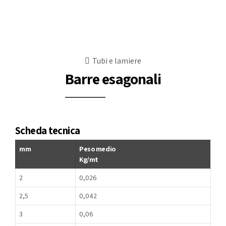
Tubi e lamiere
Barre esagonali
Scheda tecnica
mm
Peso medio
Kg/mt
2
0,026
2,5
0,042
3
0,06