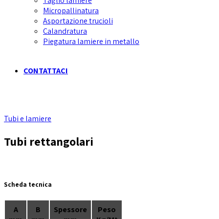
Taglio lamiere
Micropallinatura
Asportazione trucioli
Calandratura
Piegatura lamiere in metallo
CONTATTACI
Tubi e lamiere
Tubi rettangolari
Scheda tecnica
A
B
Spessore
Peso