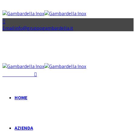
Email
info@gruppogambardella.it
+39 081 939 335
HOME
AZIENDA