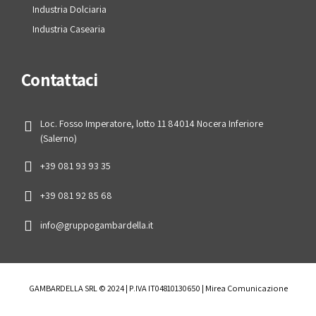
Industria Dolciaria
Industria Casearia
Contattaci
Loc. Fosso Imperatore, lotto 11 84014 Nocera Inferiore
(Salerno)
+39 081 93 93 35
+39 081 92 85 68
info@gruppogambardella.it
GAMBARDELLA SRL © 2024 | P.IVA IT04810130650 | Mirea Comunicazione