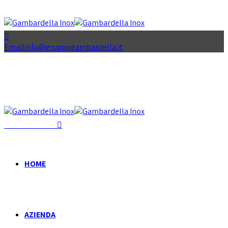
Email
info@gruppogambardella.it
+39 081 939 335
HOME
AZIENDA