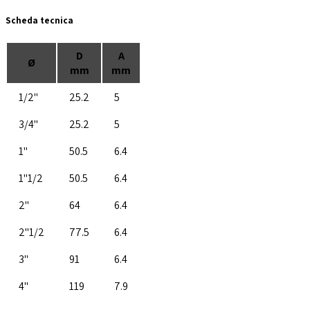
Scheda tecnica
D
A
Ø
mm
mm
1/2''
25.2
5
3/4''
25.2
5
1''
50.5
6.4
1''1/2
50.5
6.4
2''
64
6.4
2''1/2
77.5
6.4
3''
91
6.4
4''
119
7.9