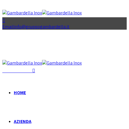
Email
info@gruppogambardella.it
+39 081 939 335
HOME
AZIENDA