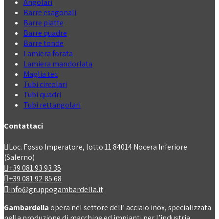
Angolari
Barre esagonali
Barre piatte
Barre quadre
Barre tonde
Lamiera forata
Lamiera mandorlata
Maglia tec
Tubi circolari
Tubi quadri
Tubi rettangolari
Contattaci
Loc. Fosso Imperatore, lotto 11 84014 Nocera Inferiore
(Salerno)
+39 081 93 93 35
+39 081 92 85 68
info@gruppogambardella.it
Gambardella
opera nel settore dell’ acciaio inox, specializzata
nella produzione di macchine ed impianti per l’industria