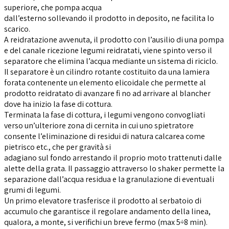
superiore, che pompa acqua
dall’esterno sollevando il prodotto in deposito, ne facilita lo
scarico.
A reidratazione avvenuta, il prodotto con l’ausilio di una pompa
e del canale ricezione legumi reidratati, viene spinto verso il
separatore che elimina l’acqua mediante un sistema di riciclo.
Il separatore è un cilindro rotante costituito da una lamiera
forata contenente un elemento elicoidale che permette al
prodotto reidratato di avanzare fi no ad arrivare al blancher
dove ha inizio la fase di cottura.
Terminata la fase di cottura, i legumi vengono convogliati
verso un’ulteriore zona di cernita in cui uno spietratore
consente l’eliminazione di residui di natura calcarea come
pietrisco etc., che per gravità si
adagiano sul fondo arrestando il proprio moto trattenuti dalle
alette della grata. Il passaggio attraverso lo shaker permette la
separazione dall’acqua residua e la granulazione di eventuali
grumi di legumi.
Un primo elevatore trasferisce il prodotto al serbatoio di
accumulo che garantisce il regolare andamento della linea,
qualora, a monte, si verifichi un breve fermo (max 5÷8 min).