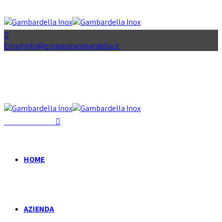
Email
info@gruppogambardella.it
+39 081 939 335
HOME
AZIENDA