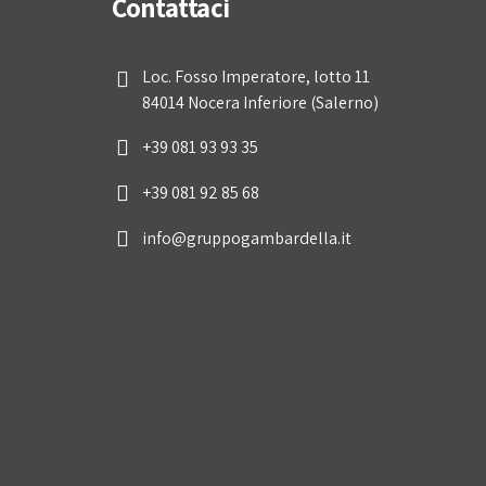
Contattaci
Loc. Fosso Imperatore, lotto 11
84014 Nocera Inferiore (Salerno)
+39 081 93 93 35
+39 081 92 85 68
info@gruppogambardella.it