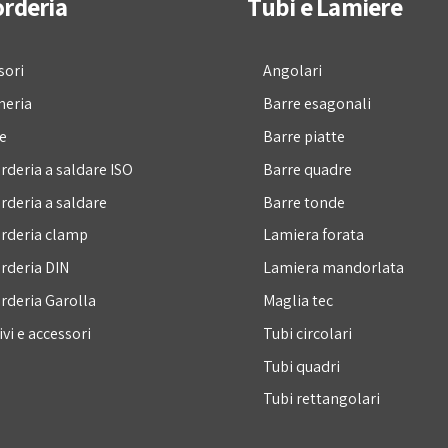
rderia
Tubi e Lamiere
sori
Angolari
neria
Barre esagonali
e
Barre piatte
rderia a saldare ISO
Barre quadre
rderia a saldare
Barre tonde
rderia clamp
Lamiera forata
rderia DIN
Lamiera mandorlata
rderia Garolla
Maglia tec
vi e accessori
Tubi circolari
Tubi quadri
Tubi rettangolari