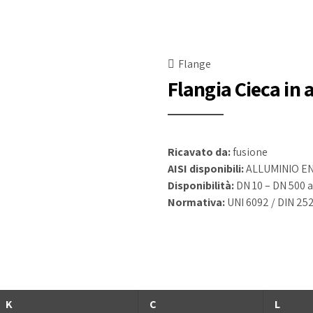
Flange
Flangia Cieca in 
Ricavato da:
fusione
AISI disponibili:
ALLUMINIO EN
Disponibilità:
DN 10 – DN 500 al
Normativa:
UNI 6092 / DIN 25
K
C
L