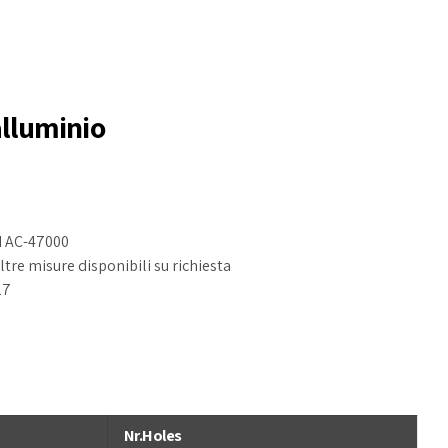
alluminio
 AC-47000
tre misure disponibili su richiesta
27
Nr.Holes