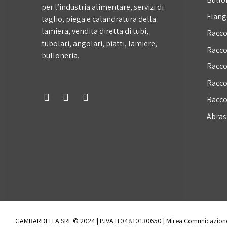
per l’industria alimentare, servizi di
Flang
taglio, piega e calandratura della
lamiera, vendita diretta di tubi,
Racco
tubolari, angolari, piatti, lamiere,
Racco
bulloneria.
Racco
Racco
Racco
Abrasi
GAMBARDELLA SRL © 2024 | P.IVA IT04810130650 | Mirea Comunicazion