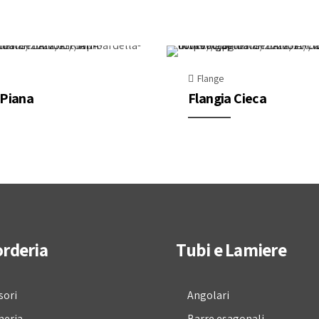
Flange
 Piana
Flangia Cieca
rderia
Tubi e Lamiere
sori
Angolari
neria
Barre esagonali