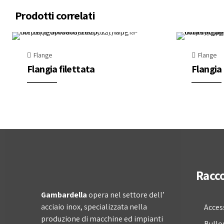
Prodotti correlati
Flange
Flange
Flangia filettata
Flangia
Racco
Gambardella
opera nel settore dell’
acciaio inox, specializzata nella
Acces
produzione di macchine ed impianti
Bullo