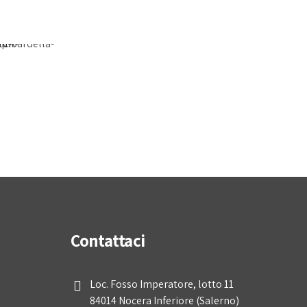
Contattaci
Loc. Fosso Imperatore, lotto 11
84014 Nocera Inferiore (Salerno)