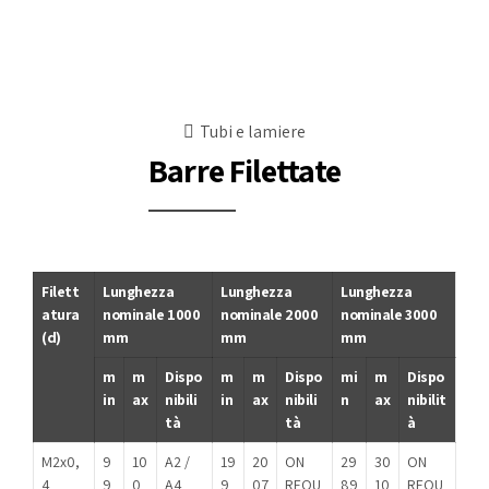
Tubi e lamiere
Barre Filettate
Filett
Lunghezza
Lunghezza
Lunghezza
atura
nominale 1000
nominale 2000
nominale 3000
(d)
mm
mm
mm
m
m
Dispo
m
m
Dispo
mi
m
Dispo
in
ax
nibili
in
ax
nibili
n
ax
nibilit
tà
tà
à
M2x0,
9
10
A2 /
19
20
ON
29
30
ON
4
9
0
A4
9
07
REQU
89
10
REQU