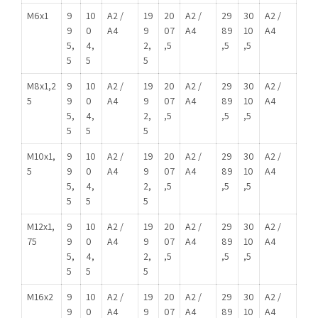
M6x1
9
10
A2 /
19
20
A2 /
29
30
A2 /
9
0
A4
9
07
A4
89
10
A4
5,
4,
2,
,5
,5
,5
5
5
5
M8x1,2
9
10
A2 /
19
20
A2 /
29
30
A2 /
5
9
0
A4
9
07
A4
89
10
A4
5,
4,
2,
,5
,5
,5
5
5
5
M10x1,
9
10
A2 /
19
20
A2 /
29
30
A2 /
5
9
0
A4
9
07
A4
89
10
A4
5,
4,
2,
,5
,5
,5
5
5
5
M12x1,
9
10
A2 /
19
20
A2 /
29
30
A2 /
75
9
0
A4
9
07
A4
89
10
A4
5,
4,
2,
,5
,5
,5
5
5
5
M16x2
9
10
A2 /
19
20
A2 /
29
30
A2 /
9
0
A4
9
07
A4
89
10
A4