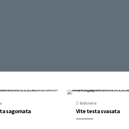
ia
Bulloneria
sta sagomata
Vite testa svasata