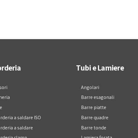
rderia
Tubi e Lamiere
sori
Angolari
neria
Barre esagonali
e
Barre piatte
rderia a saldare ISO
Barre quadre
rderia a saldare
Barre tonde
rderia clamp
Lamiera forata