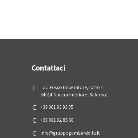
Contattaci
Loc. Fosso Imperatore, lotto 11
84014 Nocera Inferiore (Salerno)
+39 081 93 93 35
+39 081 92 85 68
info@gruppogambardella.it