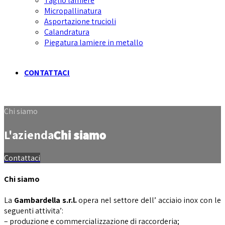
Taglio lamiere
Micropallinatura
Asportazione trucioli
Calandratura
Piegatura lamiere in metallo
CONTATTACI
Chi siamo
L'azienda
Chi siamo
Contattaci
Chi siamo
La
Gambardella s.r.l.
opera nel settore dell’ acciaio inox con le
seguenti attivita’:
– produzione e commercializzazione di raccorderia;