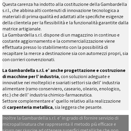
Questa carenza ha indotto alla costituzione della Gambardella
s.r.l., che abbina alti contenuti di innovazione tecnologica a
materiali di prima qualità ed adattati alle specifiche esigenze
della clientela per la flessibilità e la funzionalità garantite dalla
matrice artigianale.
La Gambardella s.r.l. dispone di un magazzino in continuo e
costante aggiornamento e la commercializzazione viene
effettuata presso lo stabilimento con la possibilità di
recapitare la merce a destinazione sia con automezzi propri, sia
con corrieri convenzionati.
La Gambardella s.r.l. e’ anche progettazione e costruzione
di macchine per l’ industria
, con soluzioni adeguate e
innovative nei molteplici e svariati settori sia dell’ industria
alimentare (ramo conserviero, caseario, oleario, enologico,
etc.) che dell’ industria chimico-farmaceutica.
Settore complementare e’ quello relativo alla realizzazione
di
carpenteria metallica
, sia leggera che pesante.
Inoltre la Gambardella s.r.l. e’ in grado di fornire servizio di
micropallinatura che rappresenta il metodo più efficace e
sicuro per riuscire ad ottenere superfici metalliche che non