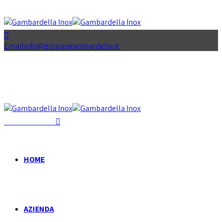
Email
info@gruppogambardella.it
+39 081 939 335
HOME
AZIENDA