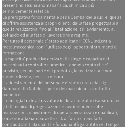
presentino alcuna anomalia fisica, chimica o più
semplicemente estetica.
La prerogativa fondamentale della Gambardella s.r.l. e’ quella
di offrire assistenza ai propri clienti, dalla fase progettuale a
quella realizzativa, fino all’ istallazione, all’ avviamento, al
collaudo ed alla fase di lavorazione a regime.
Per tutto il personale e’ stato applicato il CCNL industria
metalmeccanica, con l’ utilizzo degli opportuni strumenti di
formazione.
La capacita’ produttiva deriva dalle singole capacità dei
macchinari a controllo numerico, tenendo conto che e’
previsto, per una parte del prodotto, la realizzazione non
standardizzata, bensì su misura.
L’ addestramento del personale e’ stato curato dal sig.
Gambardella Natale, esperto dei macchinari a controllo
numerico.
La sinergia tra le attrezzature in dotazione alle risorse umane
(staff tecnico di progettazione e sovrintendenza alle
realizzazioni, maestranze di operai specializzati e qualificati)
consente alla Gambardella s.r.l. di fornire manufatti
contraddistinti da qualità e funzionalità garantita nel tempo.